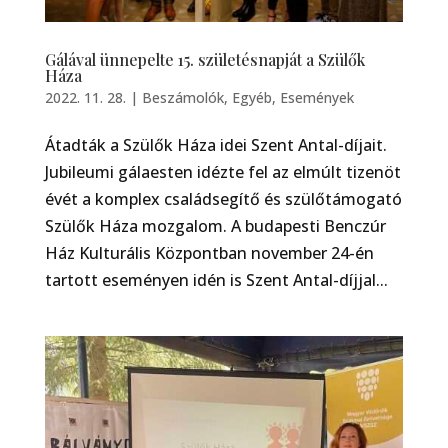
Gálával ünnepelte 15. születésnapját a Szülők
Háza
2022. 11. 28.
|
Beszámolók
,
Egyéb
,
Események
Átadták a Szülők Háza idei Szent Antal-díjait.
Jubileumi gálaesten idézte fel az elmúlt tizenöt
évét a komplex családsegítő és szülőtámogató
Szülők Háza mozgalom. A budapesti Benczúr
Ház Kulturális Központban november 24-én
tartott eseményen idén is Szent Antal-díjjal...