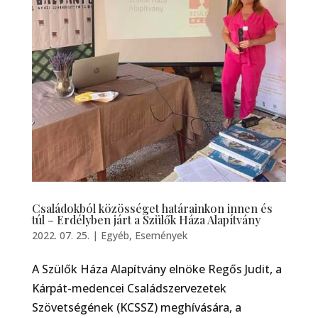
Családokból közösséget határainkon innen és
túl – Erdélyben járt a Szülők Háza Alapítvány
2022. 07. 25.
|
Egyéb
,
Események
A Szülők Háza Alapítvány elnöke Regős Judit, a
Kárpát-medencei Családszervezetek
Szövetségének (KCSSZ) meghívására, a