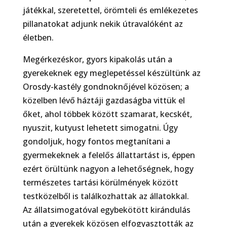
játékkal, szeretettel, örömteli és emlékezetes
pillanatokat adjunk nekik útravalóként az
életben.
Megérkezéskor, gyors kipakolás után a
gyerekeknek egy meglepetéssel készültünk az
Orosdy-kastély gondnoknőjével közösen; a
közelben lévő háztáji gazdaságba vittük el
őket, ahol többek között szamarat, kecskét,
nyuszit, kutyust lehetett simogatni. Úgy
gondoljuk, hogy fontos megtanítani a
gyermekeknek a felelős állattartást is, éppen
ezért örültünk nagyon a lehetőségnek, hogy
természetes tartási körülmények között
testközelből is találkozhattak az állatokkal.
Az állatsimogatóval egybekötött kirándulás
után a gyerekek közösen elfogyasztották az