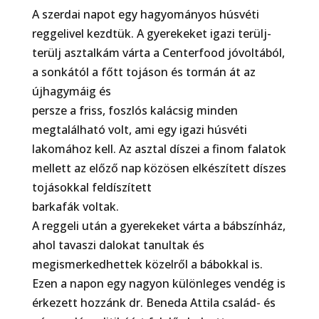
A szerdai napot egy hagyományos húsvéti
reggelivel kezdtük. A gyerekeket igazi terülj-
terülj asztalkám várta a Centerfood jóvoltából,
a sonkától a főtt tojáson és tormán át az
újhagymáig és
persze a friss, foszlós kalácsig minden
megtalálható volt, ami egy igazi húsvéti
lakomához kell. Az asztal díszei a finom falatok
mellett az előző nap közösen elkészített díszes
tojásokkal feldíszített
barkafák voltak.
A reggeli után a gyerekeket várta a bábszínház,
ahol tavaszi dalokat tanultak és
megismerkedhettek közelről a bábokkal is.
Ezen a napon egy nagyon különleges vendég is
érkezett hozzánk dr. Beneda Attila család- és