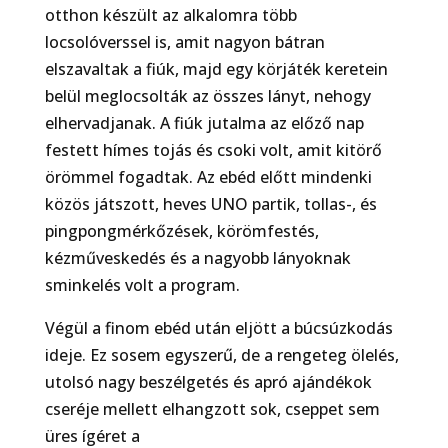
otthon készült az alkalomra több
locsolóverssel is, amit nagyon bátran
elszavaltak a fiúk, majd egy körjáték keretein
belül meglocsolták az összes lányt, nehogy
elhervadjanak. A fiúk jutalma az előző nap
festett hímes tojás és csoki volt, amit kitörő
örömmel fogadtak. Az ebéd előtt mindenki
közös játszott, heves UNO partik, tollas-, és
pingpongmérkőzések, körömfestés,
kézműveskedés és a nagyobb lányoknak
sminkelés volt a program.
Végül a finom ebéd után eljött a búcsúzkodás
ideje. Ez sosem egyszerű, de a rengeteg ölelés,
utolsó nagy beszélgetés és apró ajándékok
cseréje mellett elhangzott sok, cseppet sem
üres ígéret a