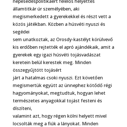
népesedéspolitikáért felelős helyettes
államtitkár úr személyében, aki
megismerkedett a gyerekekkel és részt vett a
közös játékban. Közben a húsvéti nyuszi és
segédei
sem unatkoztak, az Orosdy-kastélyt körülvevő
kis erdőben rejtették el apró ajándékaik, amit a
gyerekek egy igazi húsvéti tojásvadászat
keretein belül kerestek meg. Minden
összegyűjtött tojásért
járt a hatalmas csoki nyuszi. Ezt követően
megismertük együtt az ünnephez kötődő régi
hagyományokat, megtudtuk, hogyan lehet
természetes anyagokkal tojást festeni és
díszíteni,
valamint azt, hogy régen kölni helyett mivel
locsolták meg a fiúk a lányokat. Minden