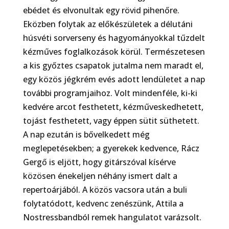
ebédet és elvonultak egy rövid pihenőre.
Eközben folytak az előkészületek a délutáni
húsvéti sorverseny és hagyományokkal tűzdelt
kézműves foglalkozások körül. Természetesen
a kis győztes csapatok jutalma nem maradt el,
egy közös jégkrém evés adott lendületet a nap
további programjaihoz. Volt mindenféle, ki-ki
kedvére arcot festhetett, kézműveskedhetett,
tojást festhetett, vagy éppen sütit süthetett.
A nap ezután is bővelkedett még
meglepetésekben; a gyerekek kedvence, Rácz
Gergő is eljött, hogy gitárszóval kísérve
közösen énekeljen néhány ismert dalt a
repertoárjából. A közös vacsora után a buli
folytatódott, kedvenc zenészünk, Attila a
Nostressbandból remek hangulatot varázsolt.