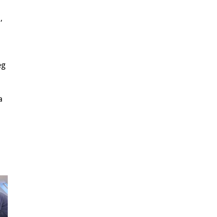
,
eg
a