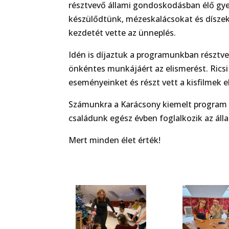
résztvevő állami gondoskodásban élő gyer
készülődtünk, mézeskalácsokat és díszeke
kezdetét vette az ünneplés.
Idén is díjaztuk a programunkban résztve
önkéntes munkájáért az elismerést. Rics
eseményeinket és részt vett a kisfilmek e
Számunkra a Karácsony kiemelt program a
családunk egész évben foglalkozik az ál
Mert minden élet érték!