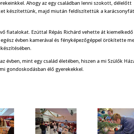
ekeinkkel. Ahogy az egy családban lenni szokott, délelőtt
t készítettünk, majd miután feldíszítettük a karácsonyfát
vő fiatalokat. Ezúttal Répás Richárd vehette át kiemelkedő
i egész évben kamerával és fényképezőgéppel örökítette m
lkészítésében.
z évben, mint egy család életében, hiszen a mi Szülők Ház
lami gondoskodásban élő gyerekekkel.