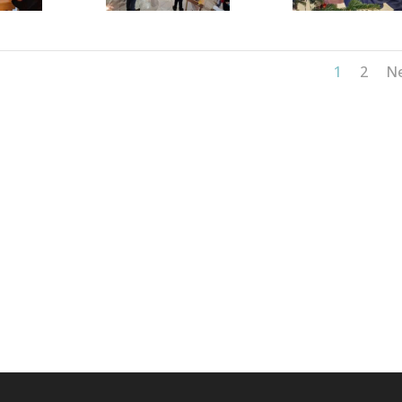
1
2
N