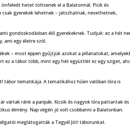
 önfeledt hetet töltsenek el a Balatonnál. Picik és
 csak gyerekek lehetnek – játszhatnak, nevethetnek,
llami gondoskodásban élő gyerekeknek. Tudjuk: ez a hét n
 ami egy életre szól.
kek – most éppen gyűjtjük azokat a pillanatokat, amelyek
t ez a tábor több, mint egy hét együttlét ez egy sziget, aho
Jót! tábor tematikája. A tematikához hűen valóban lóra is
 vártak ránk a paripák. Kicsik és nagyok lóra pattantak és
ztikus élmény. Nap végén jó volt csobbanni a Balatonban.
lgatói meglátogatták a Tegyél Jót! táborunkat.