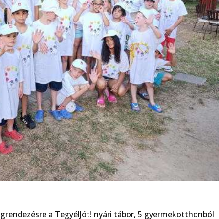
grendezésre a TegyélJót! nyári tábor, 5 gyermekotthonból