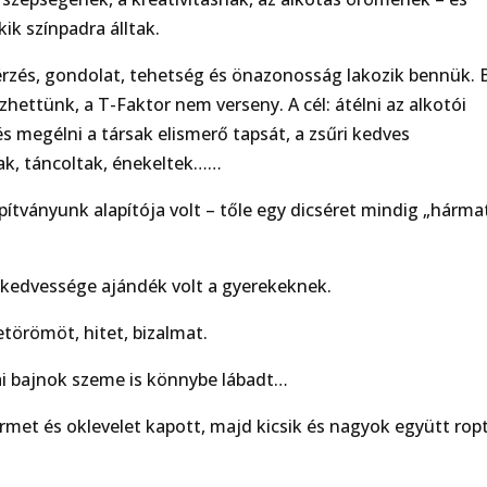
k színpadra álltak.
rzés, gondolat, tehetség és önazonosság lakozik bennük. 
zhettünk, a T-Faktor nem verseny. A cél: átélni az alkotói
s megélni a társak elismerő tapsát, a zsűri kedves
tak, táncoltak, énekeltek……
pítványunk alapítója volt – tőle egy dicséret mindig „hárma
t kedvessége ajándék volt a gyerekeknek.
törömöt, hitet, bizalmat.
ai bajnok szeme is könnybe lábadt…
met és oklevelet kapott, majd kicsik és nagyok együtt rop