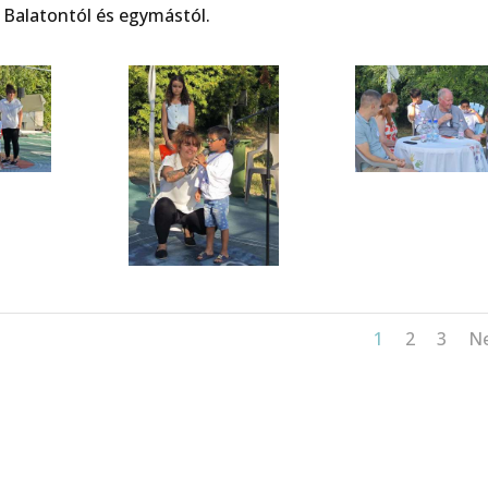
Balatontól és egymástól.
1
2
3
N