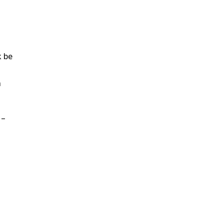
k be
n
 –