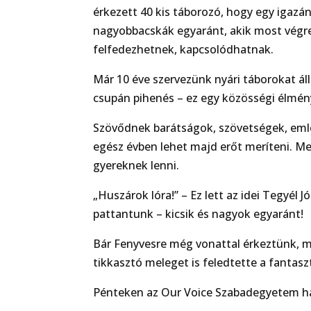
érkezett 40 kis táborozó, hogy egy igazán
nagyobbacskák egyaránt, akik most végre
felfedezhetnek, kapcsolódhatnak.
Már 10 éve szervezünk nyári táborokat á
csupán pihenés – ez egy közösségi élmény,
Szövődnek barátságok, szövetségek, emlé
egész évben lehet majd erőt meríteni. Mer
gyereknek lenni.
„Huszárok lóra!” – Ez lett az idei Tegyél 
pattantunk – kicsik és nagyok egyaránt!
Bár Fenyvesre még vonattal érkeztünk, már
tikkasztó meleget is feledtette a fantas
Pénteken az Our Voice Szabadegyetem hal