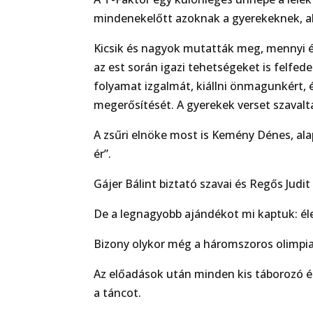
mindenekelőtt azoknak a gyerekeknek, aki
Kicsik és nagyok mutatták meg, mennyi é
az est során igazi tehetségeket is felfede
folyamat izgalmát, kiállni önmagunkért, é
megerősítését. A gyerekek verset szaval
A zsűri elnöke most is Kemény Dénes, ala
ér”.
Gájer Bálint biztató szavai és Regős Judi
De a legnagyobb ajándékot mi kaptuk: éle
Bizony olykor még a háromszoros olimpi
Az előadások után minden kis táborozó ér
a táncot.