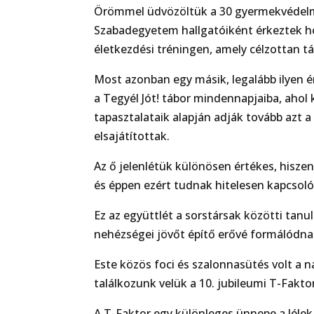
Örömmel üdvözöltük a 30 gyermekvédelmi
Szabadegyetem hallgatóiként érkeztek ho
életkezdési tréningen, amely célzottan tá
Most azonban egy másik, legalább ilyen 
a Tegyél Jót! tábor mindennapjaiba, ahol
tapasztalataik alapján adják tovább azt 
elsajátítottak.
Az ő jelenlétük különösen értékes, hiszen 
és éppen ezért tudnak hitelesen kapcsoló
Ez az együttlét a sorstársak közötti tan
nehézségei jövőt építő erővé formálódna
Este közös foci és szalonnasütés volt a
találkozunk velük a 10. jubileumi T-Fakto
A T-Faktor egy különleges ünnepe a lélek