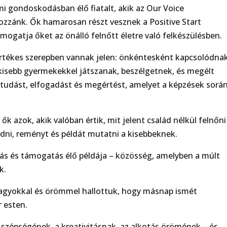
 gondoskodásban élő fiatalt, akik az Our Voice
zzánk. Ők hamarosan részt vesznek a Positive Start
mogatja őket az önálló felnőtt életre való felkészülésben.
értékes szerepben vannak jelen: önkéntesként kapcsolódna
 kisebb gyermekekkel játszanak, beszélgetnek, és megélt
a tudást, elfogadást és megértést, amelyet a képzések sorá
ők azok, akik valóban értik, mit jelent család nélkül felnőni
dni, reményt és példát mutatni a kisebbeknek.
ulás és támogatás élő példája – közösség, amelyben a múlt
k.
 nagyokkal és örömmel hallottuk, hogy másnap ismét
r esten.
 szépségének, a kreativitásnak, az alkotás örömének – és