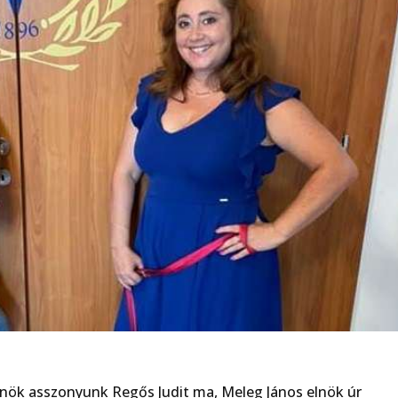
lnök asszonyunk Regős Judit ma, Meleg János elnök úr