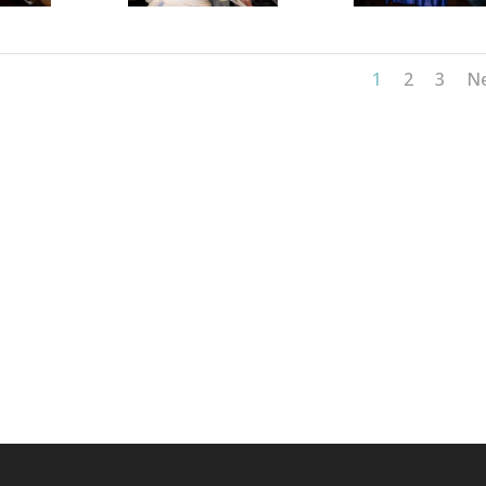
1
2
3
N