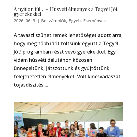
A nyúlon túl… – Húsvéti élmények a Tegyél Jót!
gyerekekkel
2026. 06. 3.
|
Beszámolók
,
Egyéb
,
Események
A tavaszi szünet remek lehetőséget adott arra,
hogy még több időt töltsünk együtt a Tegyél
Jót! programban részt vevő gyerekekkel. Egy
vidám húsvéti délutánon közösen
ünnepeltünk, játszottunk és gyűjtöttünk
felejthetetlen élményeket. Volt kincsvadászat,
tojásdíszítés,...