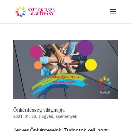
Önkéntesség világnapja
2021. 01. 20.
|
Egyéb
,
Események
Kedves Önkénteseink! Tudnotok kell, hogy