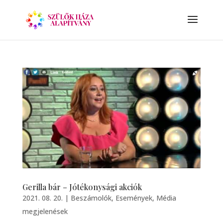
Gerilla bár – Jótékonysági akciók
2021. 08. 20.
|
Beszámolók
,
Események
,
Média
megjelenések