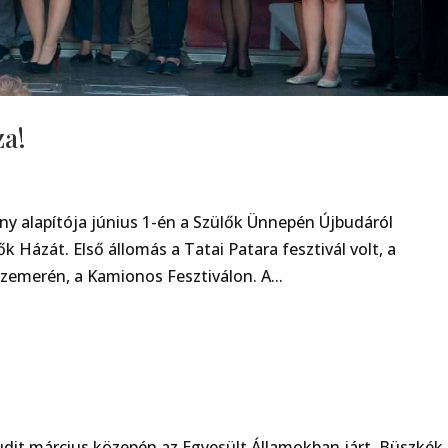
za!
ny alapítója június 1-én a Szülők Ünnepén Újbudáról
ők Házát. Első állomás a Tatai Patara fesztivál volt, a
zemerén, a Kamionos Fesztiválon. A...
udit március közepén az Egyesült Államokban járt. Büszkék