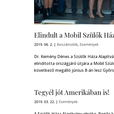
Elindult a Mobil Szülők Há
2019. 06. 2.
|
Beszámolók
,
Események
Dr. Kemény Dénes a Szülők Háza Alapítvá
elindította országjáró útjára a Mobil Szül
következő megálló június 8-án lesz Győrs
Tegyél jót Amerikában is!
2019. 03. 22.
|
Események
A Szülők Háza Alapítvány elnöke Regős J