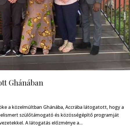
ott Ghánában
nöke a közelmúltban Ghánába, Accrába látogatott, hogy a
n elismert szülőtámogató és közösségépítő programját
rvezetekkel. A látogatás előzménye a...