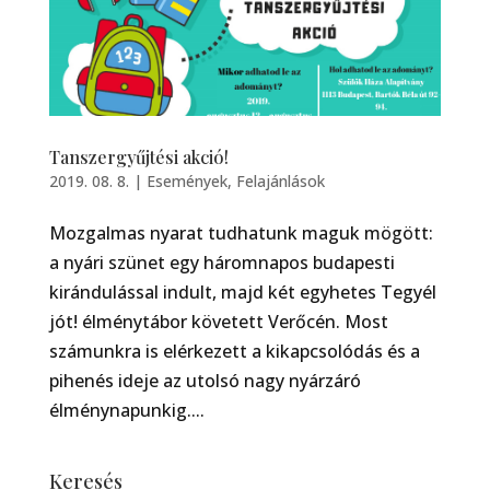
Tanszergyűjtési akció!
2019. 08. 8.
|
Események
,
Felajánlások
Mozgalmas nyarat tudhatunk maguk mögött:
a nyári szünet egy háromnapos budapesti
kirándulással indult, majd két egyhetes Tegyél
jót! élménytábor követett Verőcén. Most
számunkra is elérkezett a kikapcsolódás és a
pihenés ideje az utolsó nagy nyárzáró
élménynapunkig....
Keresés