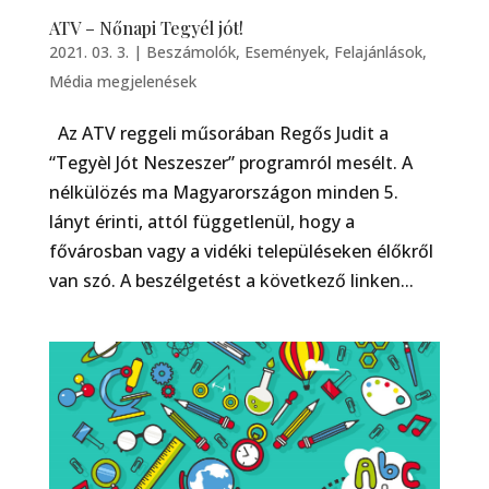
ATV – Nőnapi Tegyél jót!
2021. 03. 3.
|
Beszámolók
,
Események
,
Felajánlások
,
Média megjelenések
Az ATV reggeli műsorában Regős Judit a
“Tegyèl Jót Neszeszer” programról mesélt. A
nélkülözés ma Magyarországon minden 5.
lányt érinti, attól függetlenül, hogy a
fővárosban vagy a vidéki településeken élőkről
van szó. A beszélgetést a következő linken...