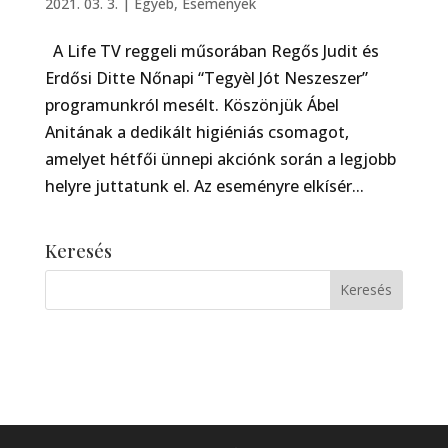
2021. 03. 3.
|
Egyéb
,
Események
A Life TV reggeli műsorában Regős Judit és
Erdősi Ditte Nőnapi “Tegyèl Jót Neszeszer”
programunkról mesélt. Köszönjük Ábel
Anitának a dedikált higiéniás csomagot,
amelyet hétfői ünnepi akciónk során a legjobb
helyre juttatunk el. Az eseményre elkísér...
Keresés