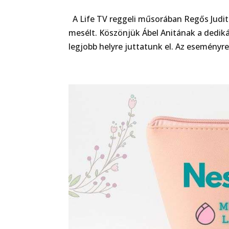
A Life TV reggeli műsorában Regős Judit
mesélt. Köszönjük Ábel Anitának a dediká
legjobb helyre juttatunk el. Az eseményre e