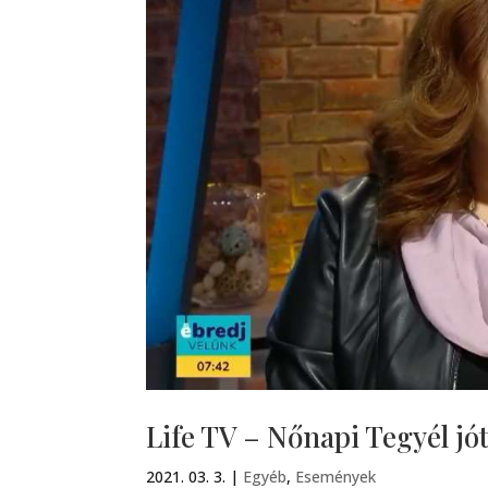
Life TV – Nőnapi Tegyél jót
2021. 03. 3.
|
Egyéb
,
Események