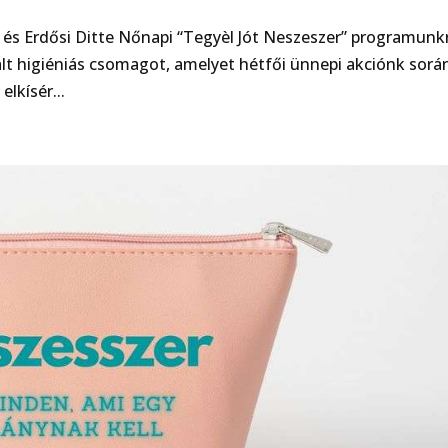
 és Erdősi Ditte Nőnapi “Tegyèl Jót Neszeszer” programunk
lt higiéniás csomagot, amelyet hétfői ünnepi akciónk sorá
lkísér...