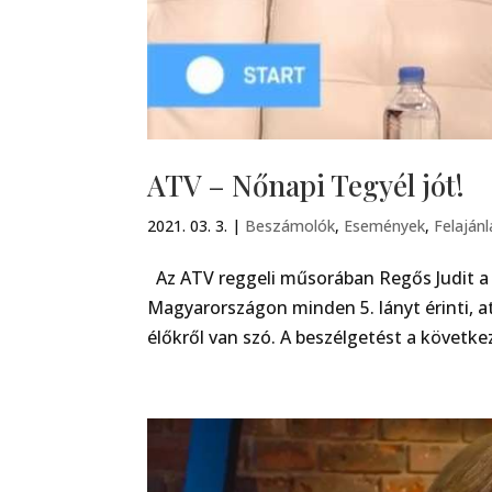
ATV – Nőnapi Tegyél jót!
2021. 03. 3.
|
Beszámolók
,
Események
,
Felaján
Az ATV reggeli műsorában Regős Judit a 
Magyarországon minden 5. lányt érinti, a
élőkről van szó. A beszélgetést a következ