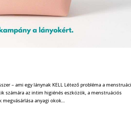
zer – ami egy lánynak KELL Létező probléma a menstruác
kik számára az intim higiénés eszközök, a menstruációs
ek megvásárlása anyagi okok...