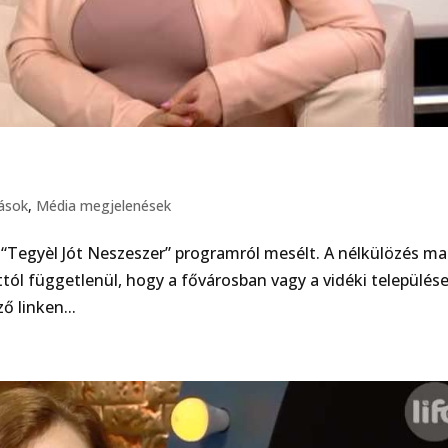
lások
,
Média megjelenések
“Tegyèl Jót Neszeszer” programról mesélt. A nélkülözés ma
ttól függetlenül, hogy a fővárosban vagy a vidéki település
ő linken...