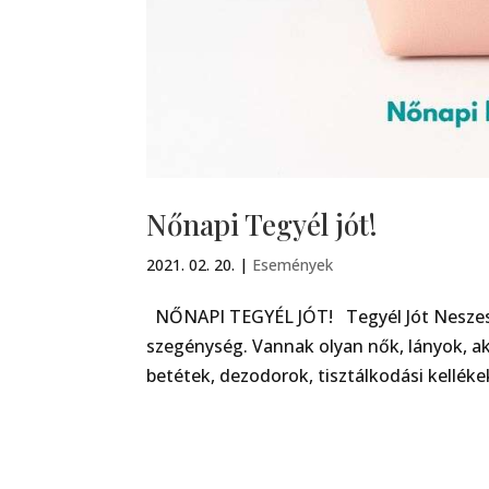
Nőnapi Tegyél jót!
2021. 02. 20.
|
Események
NŐNAPI TEGYÉL JÓT! Tegyél Jót Neszess
szegénység. Vannak olyan nők, lányok, a
betétek, dezodorok, tisztálkodási kellék