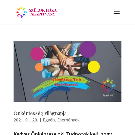
Önkéntesség világnapja
2021. 01. 20.
|
Egyéb
,
Események
Kedves Önkénteseink! Tudnotok kell, hogy