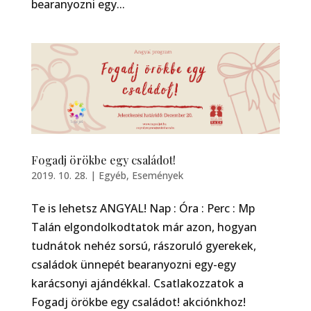
bearanyozni egy...
Fogadj örökbe egy családot!
2019. 10. 28.
|
Egyéb
,
Események
Te is lehetsz ANGYAL! Nap : Óra : Perc : Mp
Talán elgondolkodtatok már azon, hogyan
tudnátok nehéz sorsú, rászoruló gyerekek,
családok ünnepét bearanyozni egy-egy
karácsonyi ajándékkal. Csatlakozzatok a
Fogadj örökbe egy családot! akciónkhoz!