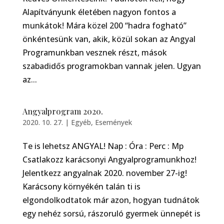
Alapítványunk életében nagyon fontos a
munkátok! Mára közel 200 “hadra fogható”
önkéntesünk van, akik, közül sokan az Angyal
Programunkban vesznek részt, mások
szabadidős programokban vannak jelen. Ugyan
az...
Angyalprogram 2020.
2020. 10. 27.
|
Egyéb
,
Események
Te is lehetsz ANGYAL! Nap : Óra : Perc : Mp
Csatlakozz karácsonyi Angyalprogramunkhoz!
Jelentkezz angyalnak 2020. november 27-ig!
Karácsony környékén talán ti is
elgondolkodtatok már azon, hogyan tudnátok
egy nehéz sorsú, rászoruló gyermek ünnepét is