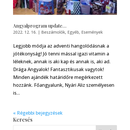
Angyalprogram update…
2022. 12. 16.
|
Beszámolók
,
Egyéb
,
Események
Legjobb módja az adventi hangolódásnak a
jótékonyság! Jó tenni mással igazi vitamin a
léleknek, annak is aki kap és annak is, aki ad.
Drága Angyalok! Fantasztikusak vagytok!
Minden ajándék határidőre megérkezett
hozzánk. Főangyalunk, Nyári Aliz személyesen
is...
« Régebbi bejegyzések
Keresés