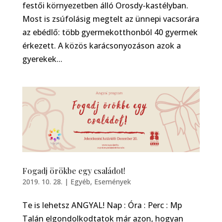
festői környezetben álló Orosdy-kastélyban.
Most is zsúfolásig megtelt az ünnepi vacsorára
az ebédlő: több gyermekotthonból 40 gyermek
érkezett. A közös karácsonyozáson azok a
gyerekek...
Fogadj örökbe egy családot!
2019. 10. 28.
|
Egyéb
,
Események
Te is lehetsz ANGYAL! Nap : Óra : Perc : Mp
Talán elgondolkodtatok már azon, hogyan