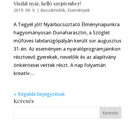
Viszlát nyár, helló szeptember!
2019. 09. 9.
|
Beszámolók
,
Események
A Tegyél jót! Nyárbúcsúztató Élménynapunkra
hagyományosan Dunaharasztin, a Szöglet
műfüves labdarúgópályán került sor augusztus
31-én. Az eseményen a nyaralóprogramjainkon
résztvevő gyerekek, nevelőik és az alapítvány
önkéntesei vettek részt. A nap folyamán
kreatív-...
« Régebbi bejegyzések
Keresés