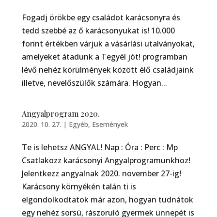
Fogadj örökbe egy családot karácsonyra és
tedd szebbé az ő karácsonyukat is! 10.000
forint értékben várjuk a vásárlási utalványokat,
amelyeket átadunk a Tegyél jót! programban
lévő nehéz körülmények között élő családjaink
illetve, nevelőszülők számára. Hogyan...
Angyalprogram 2020.
2020. 10. 27.
|
Egyéb
,
Események
Te is lehetsz ANGYAL! Nap : Óra : Perc : Mp
Csatlakozz karácsonyi Angyalprogramunkhoz!
Jelentkezz angyalnak 2020. november 27-ig!
Karácsony környékén talán ti is
elgondolkodtatok már azon, hogyan tudnátok
egy nehéz sorsú, rászoruló gyermek ünnepét is